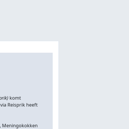
prik)
komt
 via Reisprik heeft
BMR, Meningokokken