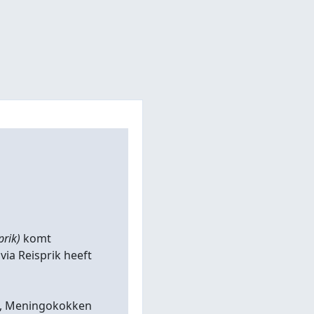
prik)
komt
 via Reisprik heeft
BMR, Meningokokken