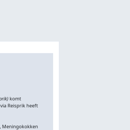
prik)
komt
 via Reisprik heeft
BMR, Meningokokken