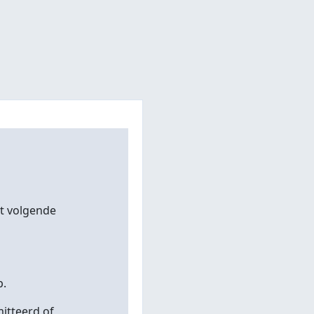
et volgende
p.
itteerd of