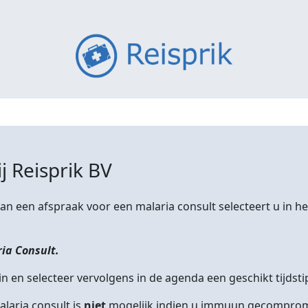
j Reisprik BV
n een afspraak voor een malaria consult selecteert u in h
ia Consult.
n en selecteer vervolgens in de agenda een geschikt tijdsti
alaria consult is
niet
mogelijk indien u immuun gecomprom