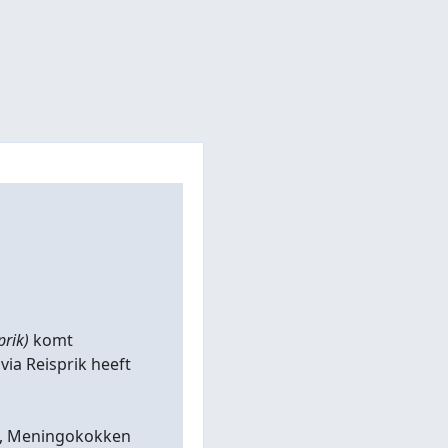
prik)
komt
 via Reisprik heeft
BMR, Meningokokken