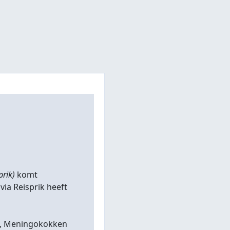
prik)
komt
 via Reisprik heeft
BMR, Meningokokken