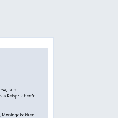
prik)
komt
 via Reisprik heeft
BMR, Meningokokken